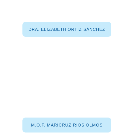
DRA. ELIZABETH ORTIZ SÁNCHEZ
M.O.F. MARICRUZ RIOS OLMOS