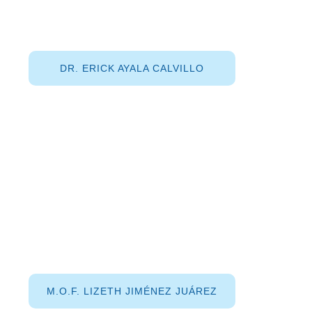
DR. ERICK AYALA CALVILLO
M.O.F. LIZETH JIMÉNEZ JUÁREZ