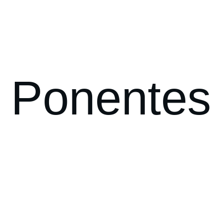
tros 
Eventos
Membresía
Sitios de Interés 
Co
Ponentes